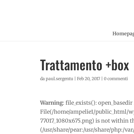
Homepa
Trattamento +box
da
paul.sergentu
|
Feb 20, 2017
|
0 commenti
Warning
: file_exists(): open_basedir 
File(/home/ampelie1/public_html/w
77017_1080x675.png) is not within th
(/usr/share/pear:/usr/share/php:/va