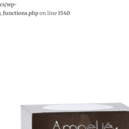
ocs/wp-
m_functions.php
on line
1540